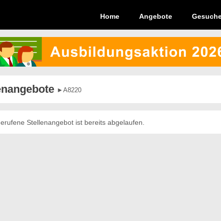
Home
Angebote
Gesuch
enangebote
►A8220
erufene Stellenangebot ist bereits abgelaufen.