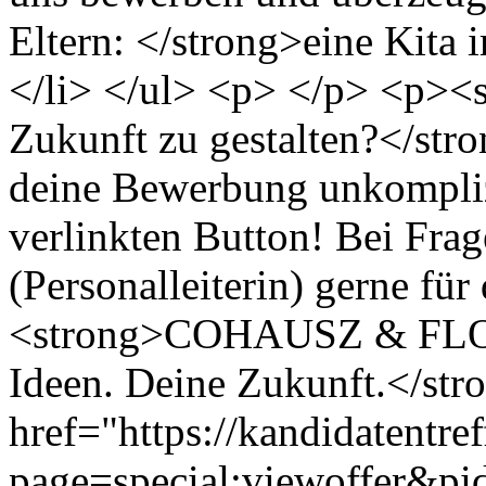
Eltern: </strong>eine Kita 
</li> </ul> <p> </p> <p><s
Zukunft zu gestalten?</st
deine Bewerbung unkomplizi
verlinkten Button! Bei Fra
(Personalleiterin) gerne fü
<strong>COHAUSZ & FLOR
Ideen. Deine Zukunft.</st
href="https://kandidatentre
page=special:viewoffer&pi